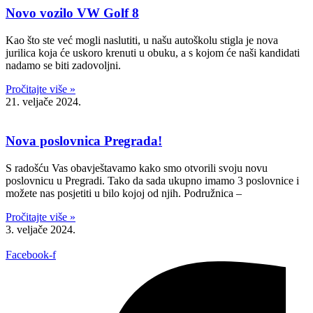
Novo vozilo VW Golf 8
Kao što ste već mogli naslutiti, u našu autoškolu stigla je nova
jurilica koja će uskoro krenuti u obuku, a s kojom će naši kandidati
nadamo se biti zadovoljni.
Pročitajte više »
21. veljače 2024.
Nova poslovnica Pregrada!
S radošću Vas obavještavamo kako smo otvorili svoju novu
poslovnicu u Pregradi. Tako da sada ukupno imamo 3 poslovnice i
možete nas posjetiti u bilo kojoj od njih. Podružnica –
Pročitajte više »
3. veljače 2024.
Facebook-f