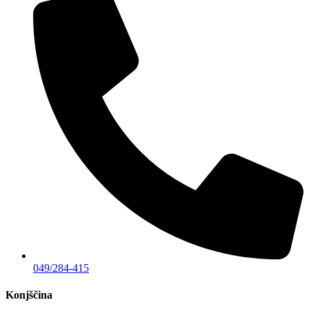
049/284-415
Konjščina