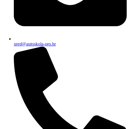
ured@autoskola-oro.hr