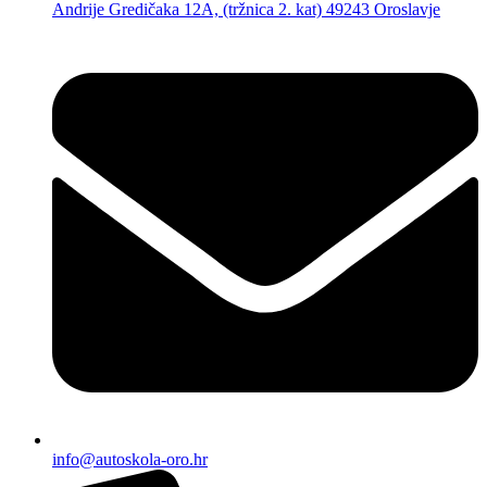
Andrije Gredičaka 12A, (tržnica 2. kat) 49243 Oroslavje
info@autoskola-oro.hr