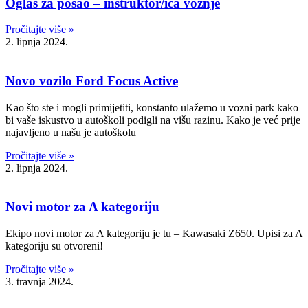
Oglas za posao – instruktor/ica vožnje
Pročitajte više »
2. lipnja 2024.
Novo vozilo Ford Focus Active
Kao što ste i mogli primijetiti, konstanto ulažemo u vozni park kako
bi vaše iskustvo u autoškoli podigli na višu razinu. Kako je već prije
najavljeno u našu je autoškolu
Pročitajte više »
2. lipnja 2024.
Novi motor za A kategoriju
Ekipo novi motor za A kategoriju je tu – Kawasaki Z650. Upisi za A
kategoriju su otvoreni!
Pročitajte više »
3. travnja 2024.