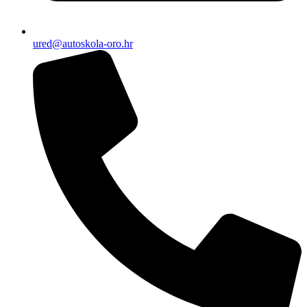
ured@autoskola-oro.hr