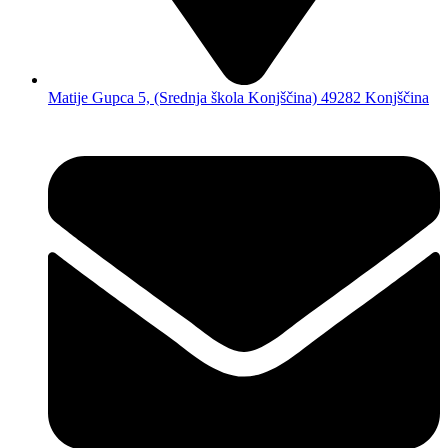
Matije Gupca 5, (Srednja škola Konjščina) 49282 Konjščina