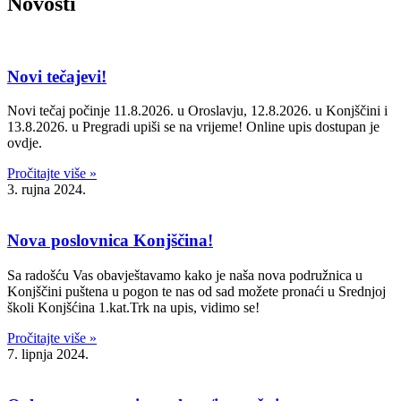
Novosti
Novi tečajevi!
Novi tečaj počinje 11.8.2026. u Oroslavju, 12.8.2026. u Konjščini i
13.8.2026. u Pregradi upiši se na vrijeme! Online upis dostupan je
ovdje.
Pročitajte više »
3. rujna 2024.
Nova poslovnica Konjščina!
Sa radošću Vas obavještavamo kako je naša nova podružnica u
Konjščini puštena u pogon te nas od sad možete pronaći u Srednjoj
školi Konjšćina 1.kat.Trk na upis, vidimo se!
Pročitajte više »
7. lipnja 2024.